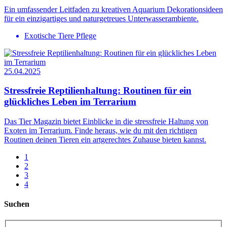
Ein umfassender Leitfaden zu kreativen Aquarium Dekorationsideen
für ein einzigartiges und naturgetreues Unterwasserambiente.
Exotische Tiere Pflege
25.04.2025
Stressfreie Reptilienhaltung: Routinen für ein
glückliches Leben im Terrarium
Das Tier Magazin bietet Einblicke in die stressfreie Haltung von
Exoten im Terrarium. Finde heraus, wie du mit den richtigen
Routinen deinen Tieren ein artgerechtes Zuhause bieten kannst.
1
2
3
4
Suchen