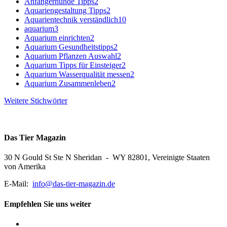
Anfängerhunde Tipps
2
Aquariengestaltung Tipps
2
Aquarientechnik verständlich
10
aquarium
3
Aquarium einrichten
2
Aquarium Gesundheitstipps
2
Aquarium Pflanzen Auswahl
2
Aquarium Tipps für Einsteiger
2
Aquarium Wasserqualität messen
2
Aquarium Zusammenleben
2
Weitere Stichwörter
Das Tier Magazin
30 N Gould St Ste N Sheridan - WY 82801, Vereinigte Staaten
von Amerika
E-Mail:
info@das-tier-magazin.de
Empfehlen Sie uns weiter