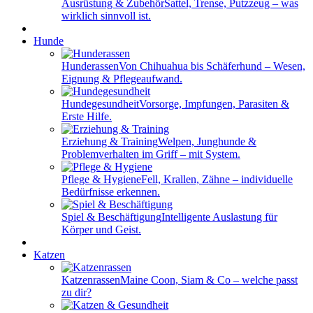
Ausrüstung & Zubehör
Sattel, Trense, Putzzeug – was
wirklich sinnvoll ist.
Hunde
Hunderassen
Von Chihuahua bis Schäferhund – Wesen,
Eignung & Pflegeaufwand.
Hundegesundheit
Vorsorge, Impfungen, Parasiten &
Erste Hilfe.
Erziehung & Training
Welpen, Junghunde &
Problemverhalten im Griff – mit System.
Pflege & Hygiene
Fell, Krallen, Zähne – individuelle
Bedürfnisse erkennen.
Spiel & Beschäftigung
Intelligente Auslastung für
Körper und Geist.
Katzen
Katzenrassen
Maine Coon, Siam & Co – welche passt
zu dir?