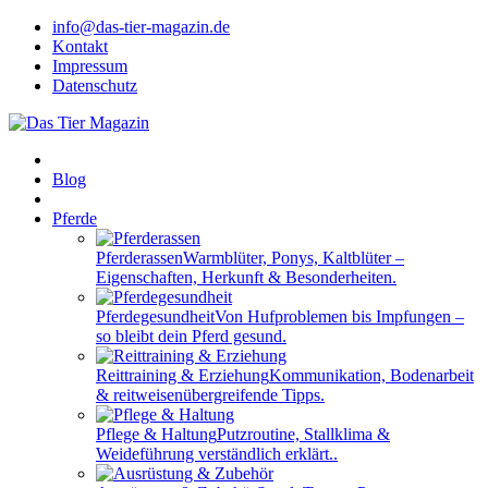
info@das-tier-magazin.de
Kontakt
Impressum
Datenschutz
Blog
Pferde
Pferderassen
Warmblüter, Ponys, Kaltblüter –
Eigenschaften, Herkunft & Besonderheiten.
Pferdegesundheit
Von Hufproblemen bis Impfungen –
so bleibt dein Pferd gesund.
Reittraining & Erziehung
Kommunikation, Bodenarbeit
& reitweisenübergreifende Tipps.
Pflege & Haltung
Putzroutine, Stallklima &
Weideführung verständlich erklärt..