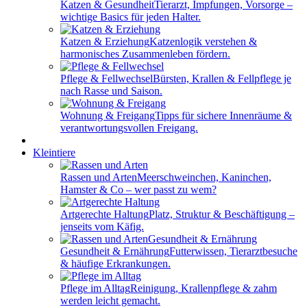
Katzen & Gesundheit
Tierarzt, Impfungen, Vorsorge –
wichtige Basics für jeden Halter.
Katzen & Erziehung
Katzenlogik verstehen &
harmonisches Zusammenleben fördern.
Pflege & Fellwechsel
Bürsten, Krallen & Fellpflege je
nach Rasse und Saison.
Wohnung & Freigang
Tipps für sichere Innenräume &
verantwortungsvollen Freigang.
Kleintiere
Rassen und Arten
Meerschweinchen, Kaninchen,
Hamster & Co – wer passt zu wem?
Artgerechte Haltung
Platz, Struktur & Beschäftigung –
jenseits vom Käfig.
Gesundheit & Ernährung
Futterwissen, Tierarztbesuche
& häufige Erkrankungen.
Pflege im Alltag
Reinigung, Krallenpflege & zahm
werden leicht gemacht.