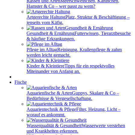
Rassen und Arten
Meerschweinchen, Kaninchen,
Hamster & Co – wer passt zu wem?
Artgerechte Haltung
Platz, Struktur & Beschäftigung –
jenseits vom Käfig.
Gesundheit & Ernährung
Futterwissen, Tierarztbesuche
& häufige Erkrankungen.
Pflege im Alltag
Reinigung, Krallenpflege & zahm
werden leicht gemacht.
Kinder & Kleintiere
Tipps für ein respektvolles
Miteinander von Anfang an.
Fische
Aquarienfische & Arten
Guppys, Skalare & Co –
Bedürfnisse & Vergesellschaftung.
Aquarientechnik & Pflege
Filter, Heizung, Licht –
worauf es ankommt.
Wasserqualität & Gesundheit
Wasserwerte verstehen
und Krankheiten erkennen.