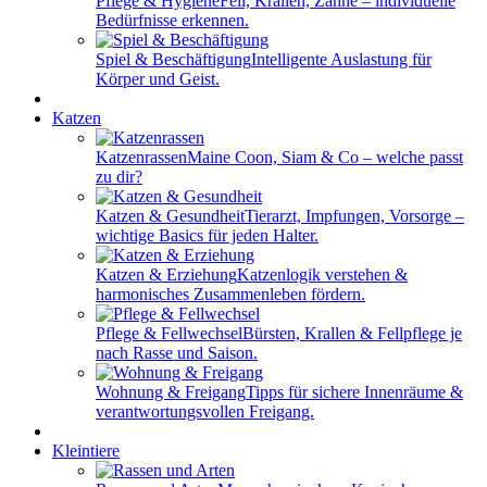
Pflege & Hygiene
Fell, Krallen, Zähne – individuelle
Bedürfnisse erkennen.
Spiel & Beschäftigung
Intelligente Auslastung für
Körper und Geist.
Katzen
Katzenrassen
Maine Coon, Siam & Co – welche passt
zu dir?
Katzen & Gesundheit
Tierarzt, Impfungen, Vorsorge –
wichtige Basics für jeden Halter.
Katzen & Erziehung
Katzenlogik verstehen &
harmonisches Zusammenleben fördern.
Pflege & Fellwechsel
Bürsten, Krallen & Fellpflege je
nach Rasse und Saison.
Wohnung & Freigang
Tipps für sichere Innenräume &
verantwortungsvollen Freigang.
Kleintiere