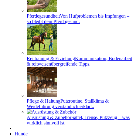
Pferdegesundheit
Von Hufproblemen bis Impfungen –
so bleibt dein Pferd gesund.
Reittraining & Erziehung
Kommunikation, Bodenarbeit
& reitweisenübergreifende Tipps.
Pflege & Haltung
Putzroutine, Stallklima &
Weideführung verständlich erklärt..
Ausrüstung & Zubehör
Sattel, Trense, Putzzeug – was
wirklich sinnvoll ist.
Hunde