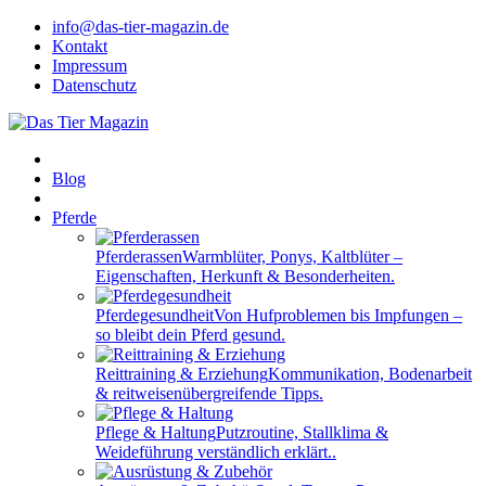
info@das-tier-magazin.de
Kontakt
Impressum
Datenschutz
Blog
Pferde
Pferderassen
Warmblüter, Ponys, Kaltblüter –
Eigenschaften, Herkunft & Besonderheiten.
Pferdegesundheit
Von Hufproblemen bis Impfungen –
so bleibt dein Pferd gesund.
Reittraining & Erziehung
Kommunikation, Bodenarbeit
& reitweisenübergreifende Tipps.
Pflege & Haltung
Putzroutine, Stallklima &
Weideführung verständlich erklärt..