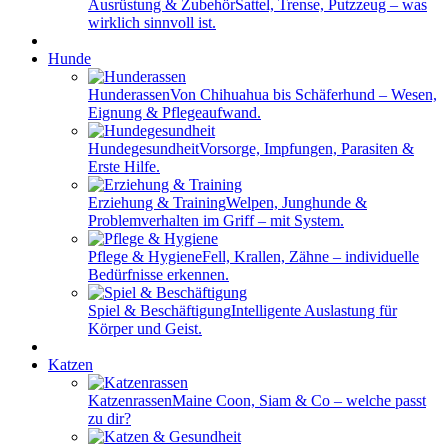
Ausrüstung & Zubehör
Sattel, Trense, Putzzeug – was
wirklich sinnvoll ist.
Hunde
Hunderassen
Von Chihuahua bis Schäferhund – Wesen,
Eignung & Pflegeaufwand.
Hundegesundheit
Vorsorge, Impfungen, Parasiten &
Erste Hilfe.
Erziehung & Training
Welpen, Junghunde &
Problemverhalten im Griff – mit System.
Pflege & Hygiene
Fell, Krallen, Zähne – individuelle
Bedürfnisse erkennen.
Spiel & Beschäftigung
Intelligente Auslastung für
Körper und Geist.
Katzen
Katzenrassen
Maine Coon, Siam & Co – welche passt
zu dir?