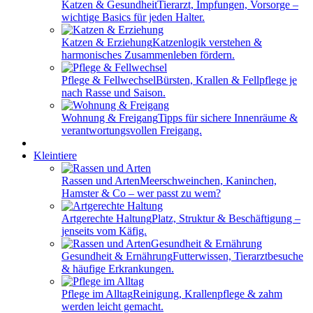
Katzen & Gesundheit
Tierarzt, Impfungen, Vorsorge –
wichtige Basics für jeden Halter.
Katzen & Erziehung
Katzenlogik verstehen &
harmonisches Zusammenleben fördern.
Pflege & Fellwechsel
Bürsten, Krallen & Fellpflege je
nach Rasse und Saison.
Wohnung & Freigang
Tipps für sichere Innenräume &
verantwortungsvollen Freigang.
Kleintiere
Rassen und Arten
Meerschweinchen, Kaninchen,
Hamster & Co – wer passt zu wem?
Artgerechte Haltung
Platz, Struktur & Beschäftigung –
jenseits vom Käfig.
Gesundheit & Ernährung
Futterwissen, Tierarztbesuche
& häufige Erkrankungen.
Pflege im Alltag
Reinigung, Krallenpflege & zahm
werden leicht gemacht.