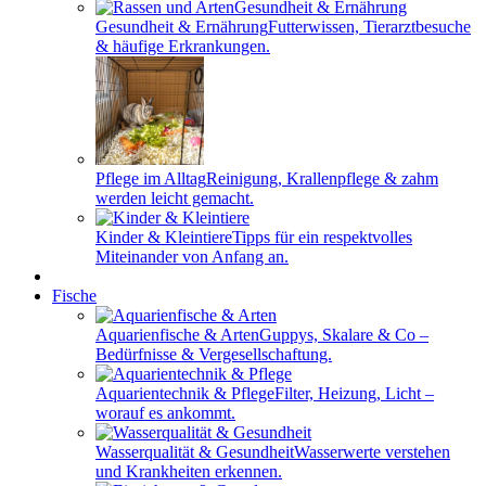
Gesundheit & Ernährung
Futterwissen, Tierarztbesuche
& häufige Erkrankungen.
Pflege im Alltag
Reinigung, Krallenpflege & zahm
werden leicht gemacht.
Kinder & Kleintiere
Tipps für ein respektvolles
Miteinander von Anfang an.
Fische
Aquarienfische & Arten
Guppys, Skalare & Co –
Bedürfnisse & Vergesellschaftung.
Aquarientechnik & Pflege
Filter, Heizung, Licht –
worauf es ankommt.
Wasserqualität & Gesundheit
Wasserwerte verstehen
und Krankheiten erkennen.