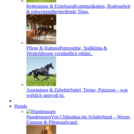
Reittraining & Erziehung
Kommunikation, Bodenarbeit
& reitweisenübergreifende Tipps.
Pflege & Haltung
Putzroutine, Stallklima &
Weideführung verständlich erklärt..
Ausrüstung & Zubehör
Sattel, Trense, Putzzeug – was
wirklich sinnvoll ist.
Hunde
Hunderassen
Von Chihuahua bis Schäferhund – Wesen,
Eignung & Pflegeaufwand.