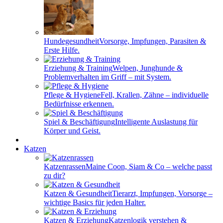
Hundegesundheit
Vorsorge, Impfungen, Parasiten &
Erste Hilfe.
Erziehung & Training
Welpen, Junghunde &
Problemverhalten im Griff – mit System.
Pflege & Hygiene
Fell, Krallen, Zähne – individuelle
Bedürfnisse erkennen.
Spiel & Beschäftigung
Intelligente Auslastung für
Körper und Geist.
Katzen
Katzenrassen
Maine Coon, Siam & Co – welche passt
zu dir?
Katzen & Gesundheit
Tierarzt, Impfungen, Vorsorge –
wichtige Basics für jeden Halter.
Katzen & Erziehung
Katzenlogik verstehen &