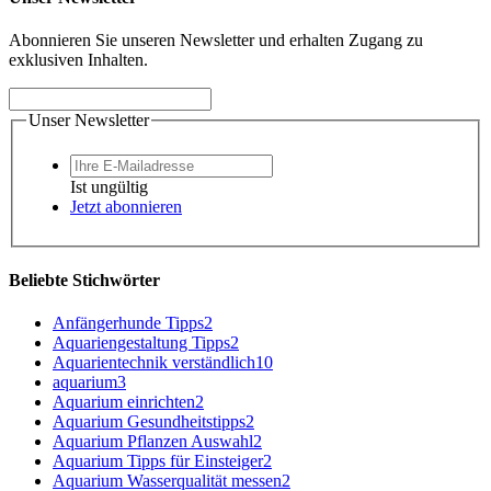
Abonnieren Sie unseren Newsletter und erhalten Zugang zu
exklusiven Inhalten.
Unser Newsletter
Ist ungültig
Jetzt abonnieren
Beliebte Stichwörter
Anfängerhunde Tipps
2
Aquariengestaltung Tipps
2
Aquarientechnik verständlich
10
aquarium
3
Aquarium einrichten
2
Aquarium Gesundheitstipps
2
Aquarium Pflanzen Auswahl
2
Aquarium Tipps für Einsteiger
2
Aquarium Wasserqualität messen
2