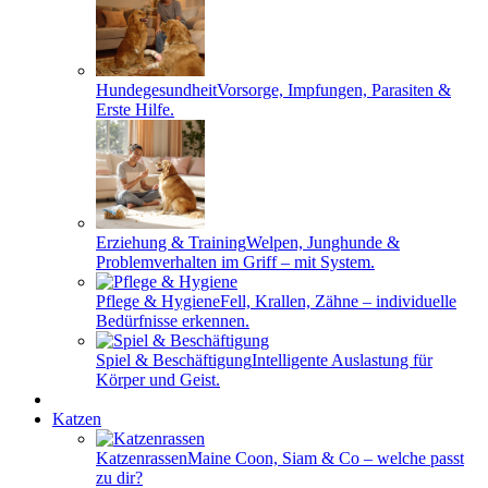
Hundegesundheit
Vorsorge, Impfungen, Parasiten &
Erste Hilfe.
Erziehung & Training
Welpen, Junghunde &
Problemverhalten im Griff – mit System.
Pflege & Hygiene
Fell, Krallen, Zähne – individuelle
Bedürfnisse erkennen.
Spiel & Beschäftigung
Intelligente Auslastung für
Körper und Geist.
Katzen
Katzenrassen
Maine Coon, Siam & Co – welche passt
zu dir?