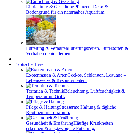
Einrichtung & Gestaltung
Pflanzen, Deko &
Bodengrund für ein naturnahes Aquarium.
Fütterung & Verhalten
Fütterungszeiten, Futtersorten &
Verhalten deuten lernen.
Exotische Tiere
Exotenrassen & Arten
Geckos, Schlangen, Leguane –
Lebensweise & Besonderheiten.
Terrarien & Technik
Beleuchtung, Luftfeuchtigkeit &
Temperatur im Griff.
Pflege & Haltung
Stressarme Haltung & tägliche
Routinen im Terrarium.
Gesundheit & Ernährung
Häufige Krankheiten
erkennen & ausgewogene Fütterung.