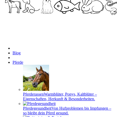
Blog
Pferde
Pferderassen
Warmblüter, Ponys, Kaltblüter –
Eigenschaften, Herkunft & Besonderheiten.
Pferdegesundheit
Von Hufproblemen bis Impfungen –
so bleibt dein Pferd gesund.