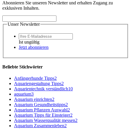
Abonnieren Sie unseren Newsletter und erhalten Zugang zu
exklusiven Inhalten.
Unser Newsletter
Ist ungültig
Jetzt abonnieren
Beliebte Stichwörter
Anfängerhunde Tipps
2
Aquariengestaltung Tipps
2
Aquarientechnik verständlich
10
aquarium
3
Aquarium einrichten
2
Aquarium Gesundheitstipps
2
Aquarium Pflanzen Auswahl
2
Aquarium Tipps für Einsteiger
2
Aquarium Wasserqualität messen
2
Aquarium Zusammenleben
2