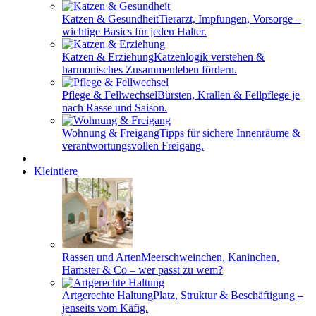
Katzen & Gesundheit
Tierarzt, Impfungen, Vorsorge –
wichtige Basics für jeden Halter.
Katzen & Erziehung
Katzenlogik verstehen &
harmonisches Zusammenleben fördern.
Pflege & Fellwechsel
Bürsten, Krallen & Fellpflege je
nach Rasse und Saison.
Wohnung & Freigang
Tipps für sichere Innenräume &
verantwortungsvollen Freigang.
Kleintiere
Rassen und Arten
Meerschweinchen, Kaninchen,
Hamster & Co – wer passt zu wem?
Artgerechte Haltung
Platz, Struktur & Beschäftigung –
jenseits vom Käfig.