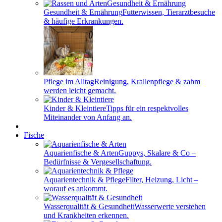
Gesundheit & Ernährung
Futterwissen, Tierarztbesuche
& häufige Erkrankungen.
Pflege im Alltag
Reinigung, Krallenpflege & zahm
werden leicht gemacht.
Kinder & Kleintiere
Tipps für ein respektvolles
Miteinander von Anfang an.
Fische
Aquarienfische & Arten
Guppys, Skalare & Co –
Bedürfnisse & Vergesellschaftung.
Aquarientechnik & Pflege
Filter, Heizung, Licht –
worauf es ankommt.
Wasserqualität & Gesundheit
Wasserwerte verstehen
und Krankheiten erkennen.