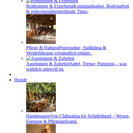
Reittraining & Erziehung
Kommunikation, Bodenarbeit
& reitweisenübergreifende Tipps.
Pflege & Haltung
Putzroutine, Stallklima &
Weideführung verständlich erklärt..
Ausrüstung & Zubehör
Sattel, Trense, Putzzeug – was
wirklich sinnvoll ist.
Hunde
Hunderassen
Von Chihuahua bis Schäferhund – Wesen,
Eignung & Pflegeaufwand.