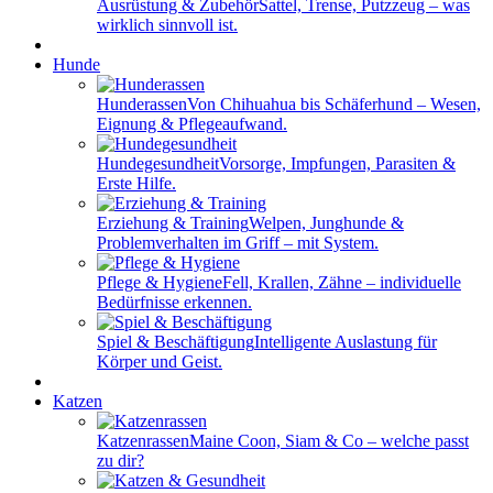
Ausrüstung & Zubehör
Sattel, Trense, Putzzeug – was
wirklich sinnvoll ist.
Hunde
Hunderassen
Von Chihuahua bis Schäferhund – Wesen,
Eignung & Pflegeaufwand.
Hundegesundheit
Vorsorge, Impfungen, Parasiten &
Erste Hilfe.
Erziehung & Training
Welpen, Junghunde &
Problemverhalten im Griff – mit System.
Pflege & Hygiene
Fell, Krallen, Zähne – individuelle
Bedürfnisse erkennen.
Spiel & Beschäftigung
Intelligente Auslastung für
Körper und Geist.
Katzen
Katzenrassen
Maine Coon, Siam & Co – welche passt
zu dir?