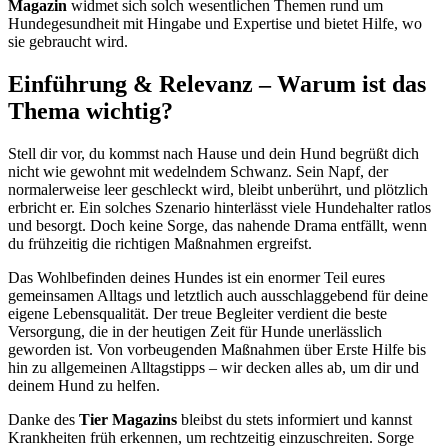
Magazin
widmet sich solch wesentlichen Themen rund um
Hundegesundheit mit Hingabe und Expertise und bietet Hilfe, wo
sie gebraucht wird.
Einführung & Relevanz – Warum ist das
Thema wichtig?
Stell dir vor, du kommst nach Hause und dein Hund begrüßt dich
nicht wie gewohnt mit wedelndem Schwanz. Sein Napf, der
normalerweise leer geschleckt wird, bleibt unberührt, und plötzlich
erbricht er. Ein solches Szenario hinterlässt viele Hundehalter ratlos
und besorgt. Doch keine Sorge, das nahende Drama entfällt, wenn
du frühzeitig die richtigen Maßnahmen ergreifst.
Das Wohlbefinden deines Hundes ist ein enormer Teil eures
gemeinsamen Alltags und letztlich auch ausschlaggebend für deine
eigene Lebensqualität. Der treue Begleiter verdient die beste
Versorgung, die in der heutigen Zeit für Hunde unerlässlich
geworden ist. Von vorbeugenden Maßnahmen über Erste Hilfe bis
hin zu allgemeinen Alltagstipps – wir decken alles ab, um dir und
deinem Hund zu helfen.
Danke des
Tier Magazins
bleibst du stets informiert und kannst
Krankheiten früh erkennen, um rechtzeitig einzuschreiten. Sorge