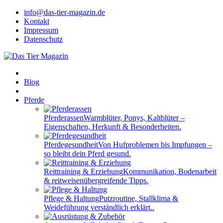
info@das-tier-magazin.de
Kontakt
Impressum
Datenschutz
Blog
Pferde
Pferderassen
Warmblüter, Ponys, Kaltblüter –
Eigenschaften, Herkunft & Besonderheiten.
Pferdegesundheit
Von Hufproblemen bis Impfungen –
so bleibt dein Pferd gesund.
Reittraining & Erziehung
Kommunikation, Bodenarbeit
& reitweisenübergreifende Tipps.
Pflege & Haltung
Putzroutine, Stallklima &
Weideführung verständlich erklärt..