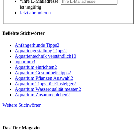
*Ihre E-Mailadresse:
Ist ungültig
Jetzt abonnieren
Beliebte Stichwörter
Anfängerhunde Tipps
2
Aquariengestaltung Tipps
2
Aquarientechnik verständlich
10
aquarium
3
Aquarium einrichten
2
Aquarium Gesundheitstipps
2
Aquarium Pflanzen Auswahl
2
Aquarium Tipps für Einsteiger
2
Aquarium Wasserqualität messen
2
Aquarium Zusammenleben
2
Weitere Stichwörter
Das Tier Magazin