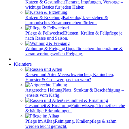
Katzen & Gesundheit
Tierarzt, Impfungen, Vorsorge –
wichtige Basics für jeden Halter.
Katzen & Erziehung
Katzenlogik verstehen &
harmonisches Zusammenleben fördern.
Pflege & Fellwechsel
Bürsten, Krallen & Fellpflege je
nach Rasse und Saison.
Wohnung & Freigang
Tipps für sichere Innenräume &
verantwortungsvollen Freigang.
Kleintiere
Rassen und Arten
Meerschweinchen, Kaninchen,
Hamster & Co – wer passt zu wem?
Artgerechte Haltung
Platz, Struktur & Beschäftigung –
jenseits vom Käfig.
Gesundheit & Ernährung
Futterwissen, Tierarztbesuche
& häufige Erkrankungen.
Pflege im Alltag
Reinigung, Krallenpflege & zahm
werden leicht gemacht.