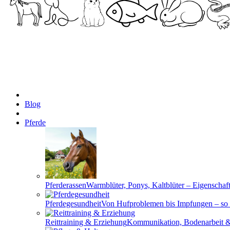
Blog
Pferde
Pferderassen
Warmblüter, Ponys, Kaltblüter – Eigenschaf
Pferdegesundheit
Von Hufproblemen bis Impfungen – so b
Reittraining & Erziehung
Kommunikation, Bodenarbeit & 