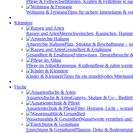
Pflege & Fellwechsel
Bürsten, Krallen & Fellpflege je n
Wohnung & Freigang
Tipps für sichere Innenräume & ve
Kleintiere
Rassen und Arten
Meerschweinchen, Kaninchen, Hamste
Artgerechte Haltung
Platz, Struktur & Beschäftigung – je
Gesundheit & Ernährung
Futterwissen, Tierarztbesuche 
Pflege im Alltag
Reinigung, Krallenpflege & zahm werden
Kinder & Kleintiere
Tipps für ein respektvolles Miteinan
Fische
Aquarienfische & Arten
Guppys, Skalare & Co – Bedürfn
Aquarientechnik & Pflege
Filter, Heizung, Licht – wora
Wasserqualität & Gesundheit
Wasserwerte verstehen und
Einrichtung & Gestaltung
Pflanzen, Deko & Bodengrund 