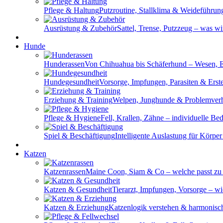
Pflege & Haltung
Putzroutine, Stallklima & Weideführung 
Ausrüstung & Zubehör
Sattel, Trense, Putzzeug – was wir
Hunde
Hunderassen
Von Chihuahua bis Schäferhund – Wesen, 
Hundegesundheit
Vorsorge, Impfungen, Parasiten & Erste
Erziehung & Training
Welpen, Junghunde & Problemverha
Pflege & Hygiene
Fell, Krallen, Zähne – individuelle Be
Spiel & Beschäftigung
Intelligente Auslastung für Körper
Katzen
Katzenrassen
Maine Coon, Siam & Co – welche passt zu 
Katzen & Gesundheit
Tierarzt, Impfungen, Vorsorge – wic
Katzen & Erziehung
Katzenlogik verstehen & harmonisc