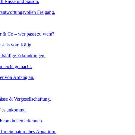
ach Rasse und Saison.
rantwortungsvollen Freigang.
r & Co – wer passt zu wem?
nseits vom Käfig.
& häufige Erkrankungen.
 leicht gemacht.
der von Anfang an.
isse & Vergesellschaftung.
uf es ankommt.
 Krankheiten erkennen.
für ein naturnahes Aquarium.