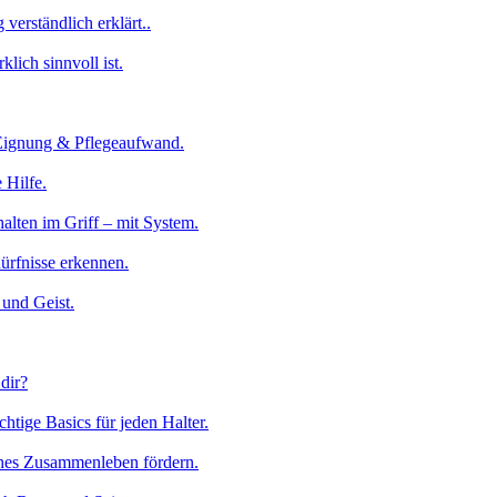
verständlich erklärt..
klich sinnvoll ist.
Eignung & Pflegeaufwand.
 Hilfe.
lten im Griff – mit System.
dürfnisse erkennen.
 und Geist.
dir?
htige Basics für jeden Halter.
hes Zusammenleben fördern.