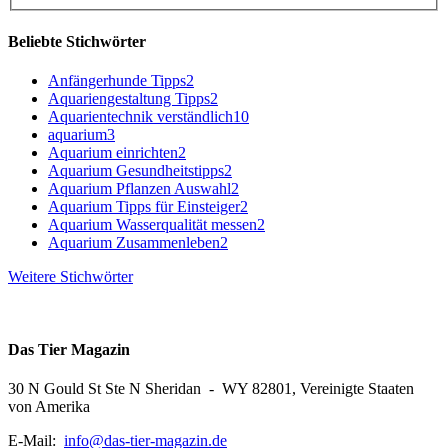
Beliebte Stichwörter
Anfängerhunde Tipps
2
Aquariengestaltung Tipps
2
Aquarientechnik verständlich
10
aquarium
3
Aquarium einrichten
2
Aquarium Gesundheitstipps
2
Aquarium Pflanzen Auswahl
2
Aquarium Tipps für Einsteiger
2
Aquarium Wasserqualität messen
2
Aquarium Zusammenleben
2
Weitere Stichwörter
Das Tier Magazin
30 N Gould St Ste N Sheridan - WY 82801, Vereinigte Staaten
von Amerika
E-Mail:
info@das-tier-magazin.de