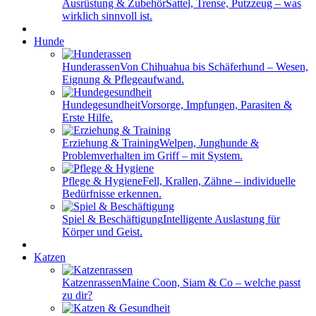
Ausrüstung & Zubehör
Sattel, Trense, Putzzeug – was
wirklich sinnvoll ist.
Hunde
Hunderassen
Von Chihuahua bis Schäferhund – Wesen,
Eignung & Pflegeaufwand.
Hundegesundheit
Vorsorge, Impfungen, Parasiten &
Erste Hilfe.
Erziehung & Training
Welpen, Junghunde &
Problemverhalten im Griff – mit System.
Pflege & Hygiene
Fell, Krallen, Zähne – individuelle
Bedürfnisse erkennen.
Spiel & Beschäftigung
Intelligente Auslastung für
Körper und Geist.
Katzen
Katzenrassen
Maine Coon, Siam & Co – welche passt
zu dir?