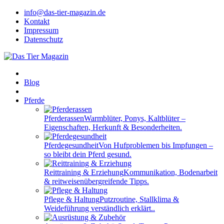
info@das-tier-magazin.de
Kontakt
Impressum
Datenschutz
Blog
Pferde
Pferderassen
Warmblüter, Ponys, Kaltblüter –
Eigenschaften, Herkunft & Besonderheiten.
Pferdegesundheit
Von Hufproblemen bis Impfungen –
so bleibt dein Pferd gesund.
Reittraining & Erziehung
Kommunikation, Bodenarbeit
& reitweisenübergreifende Tipps.
Pflege & Haltung
Putzroutine, Stallklima &
Weideführung verständlich erklärt..