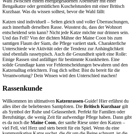
Wahl zwischen einem energiegeladenen Abenteuer mit einer
Bengalkatze oder gemütlichen Kuschelstunden mit einer Britisch
Kurzhaar. Was du wissen solltest, bevor die Wahl fällt:
Katzen sind individuell – Selten gleich und voller Überraschungen,
auch innerhalb derselben Rasse. Wusstest du, dass der Wohnort
entscheidend sein kann? Nicht jede Katze möchte nur drinnen sein.
Und das Fell? Von der dichten Mähne der Maine Coon bis zum
samtigen Flaum der Siam, die Pflege variiert stark. Charakterliche
Unterschiede wie Aktivität oder die Tendenz zur Anhänglichkeit
sind ebenfalls rassetypisch. Auch die Gesundheit spielt eine Rolle:
Einige Rassen sind anfälliger für bestimmte Krankheiten. Eine
solide Grundlage kann vor Fehlentscheidungen bewahren und den
Katzenalltag erleichtern. Frag dich selbst: Bist du bereit für die
Verantwortung? Dein Wissen wird den Unterschied machen!
Rassenkunde
Willkommen im ultimativen
Katzenrassen
-Guide! Hier erfährst du
alles über die beliebtesten Samtpfoten. Die
Britisch Kurzhaar
gilt
als Symbol der Ruhe und Gelassenheit. Perfekt für Familien oder
Berufstätige, die wenig Zeit für aufwendige Pflege haben. Dann gibt
es da noch die
Maine Coon
, der sanfte Riese unter den Katzen –
viel Fell, viel Herz und stets bereit für ein Spiel. Wenn du eine
kommunikative Katze suchst, die dir um die Beine schnurrt, ist die