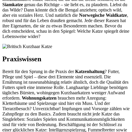
Siamkatze
genau das Richtige – sie liebt es, zu plaudern. Liebst du
das Wilde? Dann könnte dich die Bengal anziehen; optisch wild,
aber ein soziales Herz. Und natürlich die
Norwegische Waldkatze
,
robust und für das Leben draußen gemacht. Jede dieser Rassen hat
ihre Eigenarten, die sie zu etwas Besonderem machen. Bevor du
dich entscheidest, schau in den Spiegel: Welche Katze spiegelt deine
Lebensweise wider?
Praxiswissen
Bereit für den Sprung in die Praxis der
Katzenhaltung
? Futter,
Pflege und Spiel – diese drei Elemente sind essenziell. Die
Ernährung ist rasseunabhängig relativ ähnlich, doch die Qualität des
Futters spielt eine immense Rolle. Langhaarige Lieblinge benötigen
tägliches Bürsten, wohingegen Kurzhaarkatzen weniger Aufwand
erfordern.
Wohnungskatzen
brauchen mehr Anregung:
Kletterbäume und Spielzeuge sind hier ein Muss. Und der
Tierarztbesuch? Unverzichtbar! Impfungen und Vorsorge zählen wie
Zahnpflege zu den Basics. Zudem braucht nicht jede Katze das
Singleleben: Soziales Spielen und Kommunikationsmöglichkeiten
sind für viele von Bedeutung. Beschäftigung ist der Schlüssel zu
einer glücklichen Katze: Intelligenzspielzeug, Fummelbretter sowie