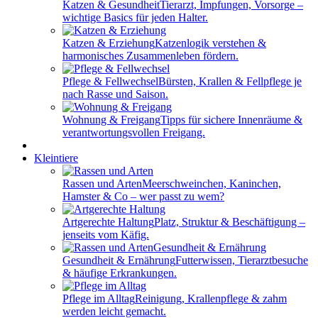
Katzen & Gesundheit
Tierarzt, Impfungen, Vorsorge –
wichtige Basics für jeden Halter.
Katzen & Erziehung
Katzenlogik verstehen &
harmonisches Zusammenleben fördern.
Pflege & Fellwechsel
Bürsten, Krallen & Fellpflege je
nach Rasse und Saison.
Wohnung & Freigang
Tipps für sichere Innenräume &
verantwortungsvollen Freigang.
Kleintiere
Rassen und Arten
Meerschweinchen, Kaninchen,
Hamster & Co – wer passt zu wem?
Artgerechte Haltung
Platz, Struktur & Beschäftigung –
jenseits vom Käfig.
Gesundheit & Ernährung
Futterwissen, Tierarztbesuche
& häufige Erkrankungen.
Pflege im Alltag
Reinigung, Krallenpflege & zahm
werden leicht gemacht.