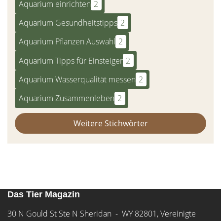
Aquarium einrichten
2
Aquarium Gesundheitstipps
2
Aquarium Pflanzen Auswahl
2
Aquarium Tipps für Einsteiger
2
Aquarium Wasserqualität messen
2
Aquarium Zusammenleben
2
Weitere Stichwörter
Das Tier Magazin
30 N Gould St Ste N Sheridan - WY 82801, Vereinigte