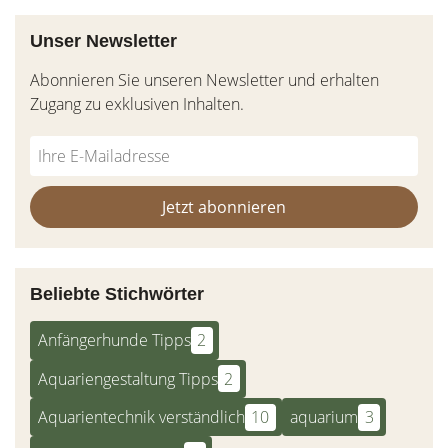
Unser Newsletter
Abonnieren Sie unseren Newsletter und erhalten
Zugang zu exklusiven Inhalten.
Do
*Ihre
not
E-
fill
Mailadresse:
Jetzt abonnieren
this
field
Beliebte Stichwörter
Anfängerhunde Tipps
2
Aquariengestaltung Tipps
2
Aquarientechnik verständlich
10
aquarium
3