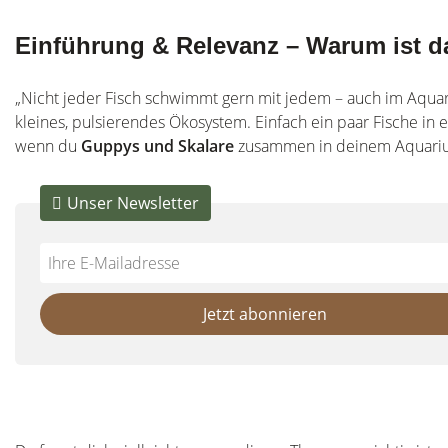
Einführung & Relevanz – Warum ist 
„Nicht jeder Fisch schwimmt gern mit jedem – auch im Aquar
kleines, pulsierendes Ökosystem. Einfach ein paar Fische in e
wenn du
Guppys und Skalare
zusammen in deinem Aquarium
Unser Newsletter
Do
*Ihre
not
E-
fill
Mailadresse:
Jetzt abonnieren
this
field