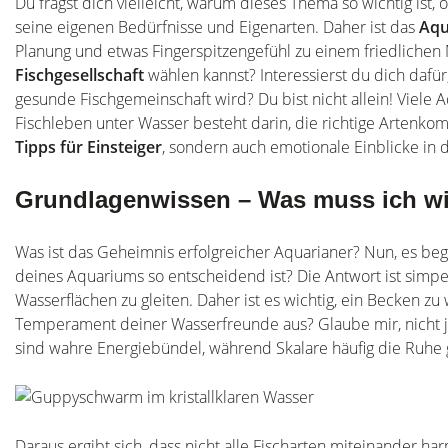
Du fragst dich vielleicht, warum dieses Thema so wichtig ist,
seine eigenen Bedürfnisse und Eigenarten. Daher ist das
Aqu
Planung und etwas Fingerspitzengefühl zu einem friedlichen 
Fischgesellschaft
wählen kannst? Interessierst du dich dafür
gesunde Fischgemeinschaft wird? Du bist nicht allein! Viele 
Fischleben unter Wasser besteht darin, die richtige Artenkomb
Tipps für Einsteiger
, sondern auch emotionale Einblicke in 
Grundlagenwissen – Was muss ich wis
Was ist das Geheimnis erfolgreicher Aquarianer? Nun, es be
deines Aquariums so entscheidend ist? Die Antwort ist simpe
Wasserflächen zu gleiten. Daher ist es wichtig, ein Becken z
Temperament deiner Wasserfreunde aus? Glaube mir, nicht je
sind wahre Energiebündel, während Skalare häufig die Ruhe
Daraus ergibt sich, dass nicht alle Fischarten miteinander har