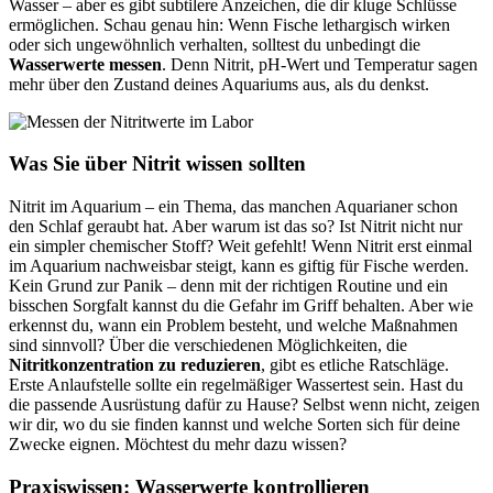
Wasser – aber es gibt subtilere Anzeichen, die dir kluge Schlüsse
ermöglichen. Schau genau hin: Wenn Fische lethargisch wirken
oder sich ungewöhnlich verhalten, solltest du unbedingt die
Wasserwerte messen
. Denn Nitrit, pH-Wert und Temperatur sagen
mehr über den Zustand deines Aquariums aus, als du denkst.
Was Sie über Nitrit wissen sollten
Nitrit im Aquarium – ein Thema, das manchen Aquarianer schon
den Schlaf geraubt hat. Aber warum ist das so? Ist Nitrit nicht nur
ein simpler chemischer Stoff? Weit gefehlt! Wenn Nitrit erst einmal
im Aquarium nachweisbar steigt, kann es giftig für Fische werden.
Kein Grund zur Panik – denn mit der richtigen Routine und ein
bisschen Sorgfalt kannst du die Gefahr im Griff behalten. Aber wie
erkennst du, wann ein Problem besteht, und welche Maßnahmen
sind sinnvoll? Über die verschiedenen Möglichkeiten, die
Nitritkonzentration zu reduzieren
, gibt es etliche Ratschläge.
Erste Anlaufstelle sollte ein regelmäßiger Wassertest sein. Hast du
die passende Ausrüstung dafür zu Hause? Selbst wenn nicht, zeigen
wir dir, wo du sie finden kannst und welche Sorten sich für deine
Zwecke eignen. Möchtest du mehr dazu wissen?
Praxiswissen: Wasserwerte kontrollieren