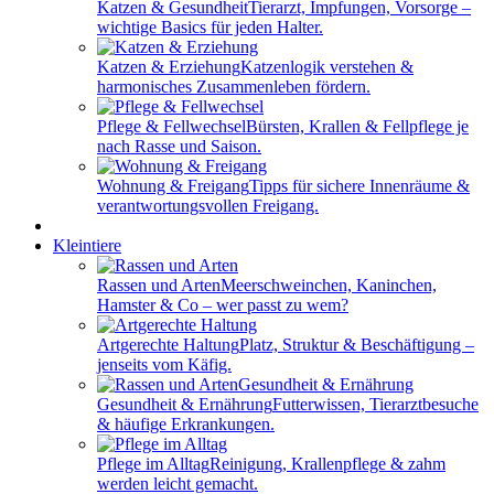
Katzen & Gesundheit
Tierarzt, Impfungen, Vorsorge –
wichtige Basics für jeden Halter.
Katzen & Erziehung
Katzenlogik verstehen &
harmonisches Zusammenleben fördern.
Pflege & Fellwechsel
Bürsten, Krallen & Fellpflege je
nach Rasse und Saison.
Wohnung & Freigang
Tipps für sichere Innenräume &
verantwortungsvollen Freigang.
Kleintiere
Rassen und Arten
Meerschweinchen, Kaninchen,
Hamster & Co – wer passt zu wem?
Artgerechte Haltung
Platz, Struktur & Beschäftigung –
jenseits vom Käfig.
Gesundheit & Ernährung
Futterwissen, Tierarztbesuche
& häufige Erkrankungen.
Pflege im Alltag
Reinigung, Krallenpflege & zahm
werden leicht gemacht.