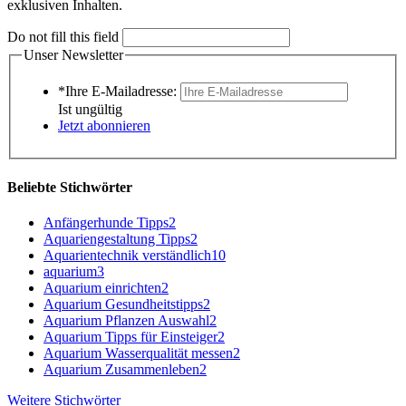
exklusiven Inhalten.
Do not fill this field
Unser Newsletter
*Ihre E-Mailadresse:
Ist ungültig
Jetzt abonnieren
Beliebte Stichwörter
Anfängerhunde Tipps
2
Aquariengestaltung Tipps
2
Aquarientechnik verständlich
10
aquarium
3
Aquarium einrichten
2
Aquarium Gesundheitstipps
2
Aquarium Pflanzen Auswahl
2
Aquarium Tipps für Einsteiger
2
Aquarium Wasserqualität messen
2
Aquarium Zusammenleben
2
Weitere Stichwörter