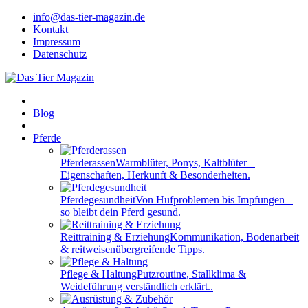
info@das-tier-magazin.de
Kontakt
Impressum
Datenschutz
Blog
Pferde
Pferderassen
Warmblüter, Ponys, Kaltblüter –
Eigenschaften, Herkunft & Besonderheiten.
Pferdegesundheit
Von Hufproblemen bis Impfungen –
so bleibt dein Pferd gesund.
Reittraining & Erziehung
Kommunikation, Bodenarbeit
& reitweisenübergreifende Tipps.
Pflege & Haltung
Putzroutine, Stallklima &
Weideführung verständlich erklärt..