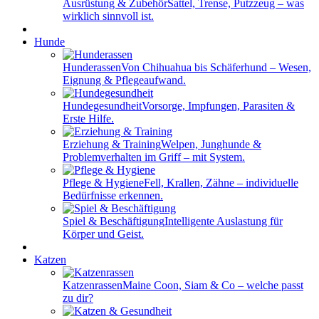
Ausrüstung & Zubehör
Sattel, Trense, Putzzeug – was
wirklich sinnvoll ist.
Hunde
Hunderassen
Von Chihuahua bis Schäferhund – Wesen,
Eignung & Pflegeaufwand.
Hundegesundheit
Vorsorge, Impfungen, Parasiten &
Erste Hilfe.
Erziehung & Training
Welpen, Junghunde &
Problemverhalten im Griff – mit System.
Pflege & Hygiene
Fell, Krallen, Zähne – individuelle
Bedürfnisse erkennen.
Spiel & Beschäftigung
Intelligente Auslastung für
Körper und Geist.
Katzen
Katzenrassen
Maine Coon, Siam & Co – welche passt
zu dir?