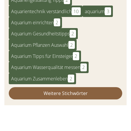
Aquariengestaltung Tipps
2
Aquarientechnik verständlich
10
aquarium
3
Aquarium einrichten
2
Aquarium Gesundheitstipps
2
Aquarium Pflanzen Auswahl
2
Aquarium Tipps für Einsteiger
2
Aquarium Wasserqualität messen
2
Aquarium Zusammenleben
2
Weitere Stichwörter