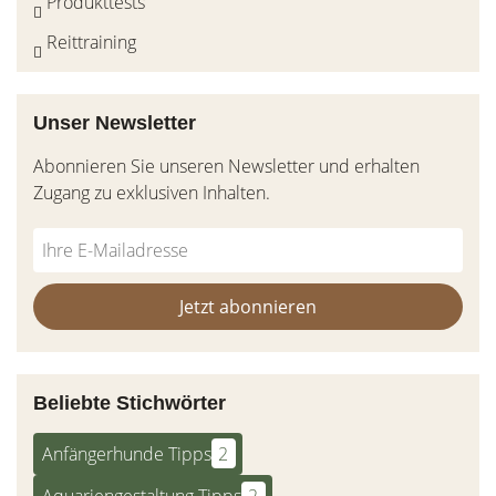
Produkttests
Reittraining
Unser Newsletter
Abonnieren Sie unseren Newsletter und erhalten
Zugang zu exklusiven Inhalten.
Do
*Ihre
not
E-
fill
Mailadresse:
Jetzt abonnieren
this
field
Beliebte Stichwörter
Anfängerhunde Tipps
2