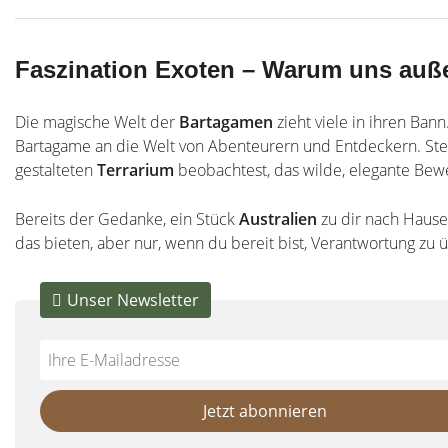
Faszination Exoten – Warum uns auße
Die magische Welt der
Bartagamen
zieht viele in ihren Ban
Bartagame an die Welt von Abenteurern und Entdeckern. Stel
gestalteten
Terrarium
beobachtest, das wilde, elegante Bewe
Bereits der Gedanke, ein Stück
Australien
zu dir nach Hause 
das bieten, aber nur, wenn du bereit bist, Verantwortung zu
Unser Newsletter
Do
*Ihre
not
E-
fill
Mailadresse:
Jetzt abonnieren
this
field