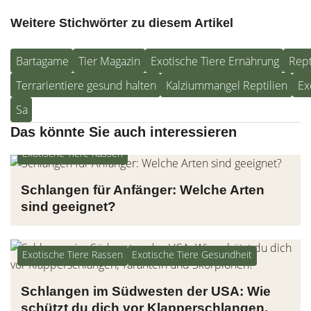
Weitere Stichwörter zu diesem Artikel
Bartagame
Tier Magazin
Exotische Tiere Ernährung
Rept
Terrarientiere gesund halten
Kalziummangel Reptilien
Ex
Sa
Das könnte Sie auch interessieren
Exotische Tiere Rassen
Schlangen für Anfänger: Welche Arten
sind geeignet?
Exotische Tiere Rassen
Exotische Tiere Gesundheit
Schlangen im Südwesten der USA: Wie
schützt du dich vor Klapperschlangen,