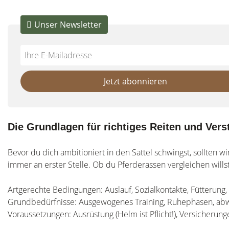
Unser Newsletter
Do
*Ihre
not
E-
fill
Mailadresse:
Jetzt abonnieren
this
field
Die Grundlagen für richtiges Reiten und Vers
Bevor du dich ambitioniert in den Sattel schwingst, sollten 
immer an erster Stelle. Ob du Pferderassen vergleichen wills
Artgerechte Bedingungen: Auslauf, Sozialkontakte, Fütterung,
Grundbedürfnisse: Ausgewogenes Training, Ruhephasen, a
Voraussetzungen: Ausrüstung (Helm ist Pflicht!), Versicherung