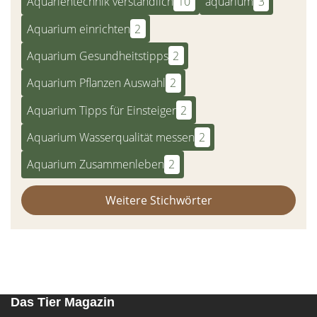
Aquarientechnik verständlich
10
aquarium
3
Aquarium einrichten
2
Aquarium Gesundheitstipps
2
Aquarium Pflanzen Auswahl
2
Aquarium Tipps für Einsteiger
2
Aquarium Wasserqualität messen
2
Aquarium Zusammenleben
2
Weitere Stichwörter
Das Tier Magazin