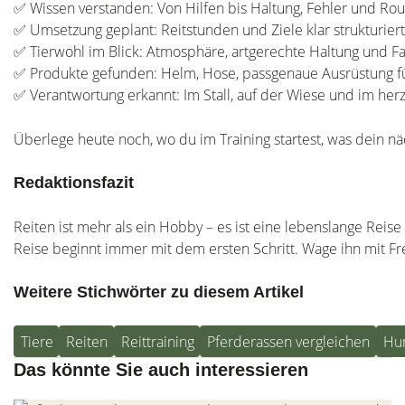
✅ Wissen verstanden: Von Hilfen bis Haltung, Fehler und Routi
✅ Umsetzung geplant: Reitstunden und Ziele klar strukturier
✅ Tierwohl im Blick: Atmosphäre, artgerechte Haltung und Fai
✅ Produkte gefunden: Helm, Hose, passgenaue Ausrüstung fü
✅ Verantwortung erkannt: Im Stall, auf der Wiese und im he
Überlege heute noch, wo du im Training startest, was dein nä
Redaktionsfazit
Reiten ist mehr als ein Hobby – es ist eine lebenslange Rei
Reise beginnt immer mit dem ersten Schritt. Wage ihn mit Fr
Weitere Stichwörter zu diesem Artikel
Tiere
Reiten
Reittraining
Pferderassen vergleichen
Hun
Das könnte Sie auch interessieren