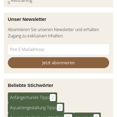
Reittraining
Unser Newsletter
Abonnieren Sie unseren Newsletter und erhalten
Zugang zu exklusiven Inhalten.
Do
*Ihre
not
E-
fill
Mailadresse:
Jetzt abonnieren
this
field
Beliebte Stichwörter
Anfängerhunde Tipps
2
Aquariengestaltung Tipps
2