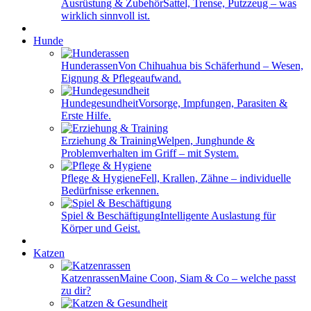
Ausrüstung & Zubehör
Sattel, Trense, Putzzeug – was
wirklich sinnvoll ist.
Hunde
Hunderassen
Von Chihuahua bis Schäferhund – Wesen,
Eignung & Pflegeaufwand.
Hundegesundheit
Vorsorge, Impfungen, Parasiten &
Erste Hilfe.
Erziehung & Training
Welpen, Junghunde &
Problemverhalten im Griff – mit System.
Pflege & Hygiene
Fell, Krallen, Zähne – individuelle
Bedürfnisse erkennen.
Spiel & Beschäftigung
Intelligente Auslastung für
Körper und Geist.
Katzen
Katzenrassen
Maine Coon, Siam & Co – welche passt
zu dir?