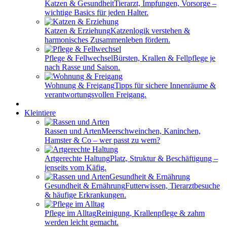
Katzen & Gesundheit
Tierarzt, Impfungen, Vorsorge –
wichtige Basics für jeden Halter.
Katzen & Erziehung
Katzenlogik verstehen &
harmonisches Zusammenleben fördern.
Pflege & Fellwechsel
Bürsten, Krallen & Fellpflege je
nach Rasse und Saison.
Wohnung & Freigang
Tipps für sichere Innenräume &
verantwortungsvollen Freigang.
Kleintiere
Rassen und Arten
Meerschweinchen, Kaninchen,
Hamster & Co – wer passt zu wem?
Artgerechte Haltung
Platz, Struktur & Beschäftigung –
jenseits vom Käfig.
Gesundheit & Ernährung
Futterwissen, Tierarztbesuche
& häufige Erkrankungen.
Pflege im Alltag
Reinigung, Krallenpflege & zahm
werden leicht gemacht.