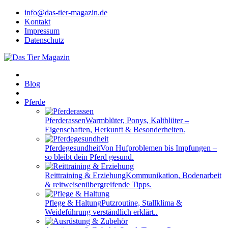
info@das-tier-magazin.de
Kontakt
Impressum
Datenschutz
Blog
Pferde
Pferderassen
Warmblüter, Ponys, Kaltblüter –
Eigenschaften, Herkunft & Besonderheiten.
Pferdegesundheit
Von Hufproblemen bis Impfungen –
so bleibt dein Pferd gesund.
Reittraining & Erziehung
Kommunikation, Bodenarbeit
& reitweisenübergreifende Tipps.
Pflege & Haltung
Putzroutine, Stallklima &
Weideführung verständlich erklärt..