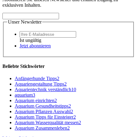
exklusiven Inhalten.
Unser Newsletter
Ist ungültig
Jetzt abonnieren
Beliebte Stichwörter
Anfängerhunde Tipps
2
Aquariengestaltung Tipps
2
Aquarientechnik verständlich
10
aquarium
3
Aquarium einrichten
2
Aquarium Gesundheitstipps
2
Aquarium Pflanzen Auswahl
2
Aquarium Tipps für Einsteiger
2
Aquarium Wasserqualität messen
2
Aquarium Zusammenleben
2